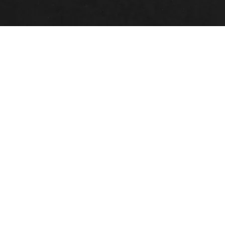
C10 (Ah)
12 Ah
CCA -10°C Corrente (A)
120 A
Tempo até 6V (Seg)
35 s
Peso (kg) (+/- 5%)
3,70 kg
Dimensão
135x76x161 mm