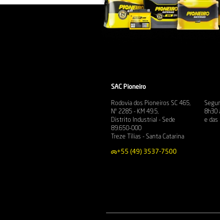
SAC Pioneiro