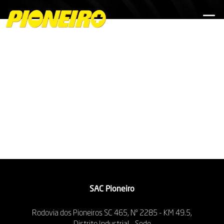
SAC Pioneiro
Rodovia dos Pioneiros SC 465, Nº 2285 - KM 49.5,