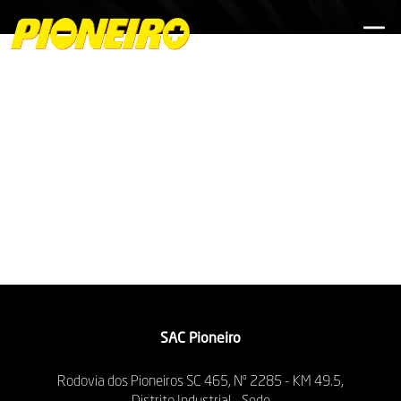
SAC Pioneiro
Rodovia dos Pioneiros SC 465, Nº 2285 - KM 49.5,